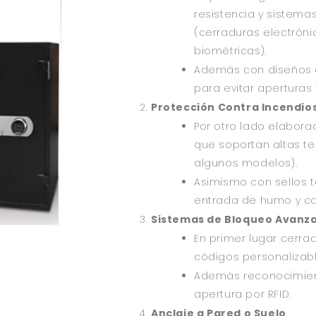
resistencia y sistema
(cerraduras electrón
biométricas).
Además con diseños a
para evitar aperturas 
Protección Contra Incendio
Por otro lado elabora
que soportan altas te
algunos modelos).
Asimismo con sellos t
entrada de humo y ca
Sistemas de Bloqueo Avanz
En primer lugar cerra
códigos personalizabl
Además reconocimient
apertura por RFID.
Anclaje a Pared o Suelo