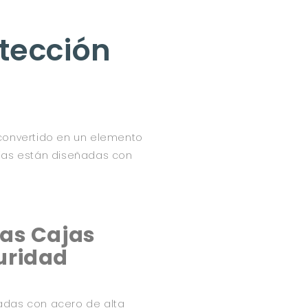
otección
convertido en un elemento
ajas están diseñadas con
las Cajas
uridad
cadas con acero de alta