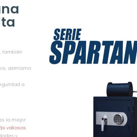
una
lta
s, también
ivo, asimismo
seguridad a
s la mejor
ás valiosos
.
dades y