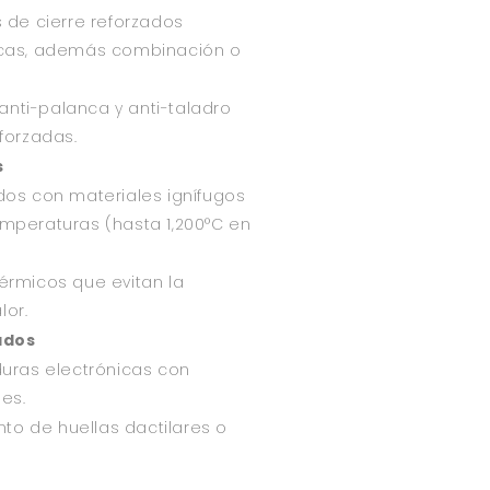
s de cierre reforzados
icas, además combinación o
nti-palanca y anti-taladro
forzadas.
s
dos con materiales ignífugos
mperaturas (hasta 1,200°C en
érmicos que evitan la
lor.
ados
duras electrónicas con
es.
o de huellas dactilares o