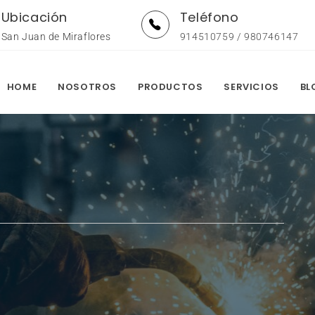
Ubicación
Teléfono
San Juan de Miraflores
914510759 / 980746147
HOME
NOSOTROS
PRODUCTOS
SERVICIOS
BL