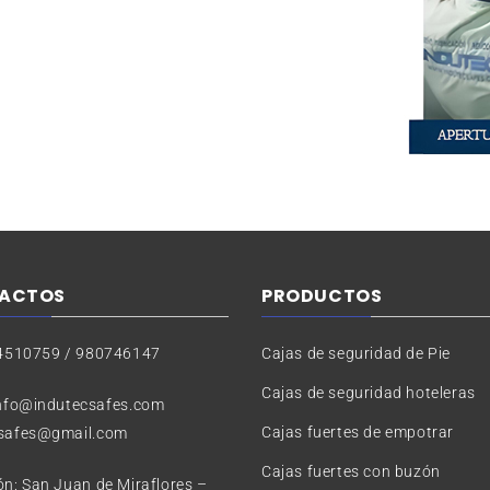
ACTOS
PRODUCTOS
14510759 / 980746147
Cajas de seguridad de Pie
Cajas de seguridad hoteleras
info@indutecsafes.com
Cajas fuertes de empotrar
csafes@gmail.com
Cajas fuertes con buzón
ón: San Juan de Miraflores –